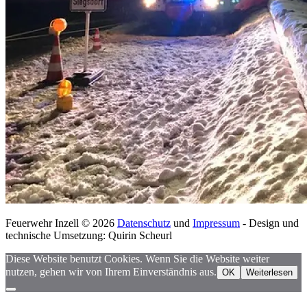
Feuerwehr Inzell © 2026
Datenschutz
und
Impressum
- Design und
technische Umsetzung: Quirin Scheurl
Diese Website benutzt Cookies. Wenn Sie die Website weiter
nutzen, gehen wir von Ihrem Einverständnis aus.
OK
Weiterlesen