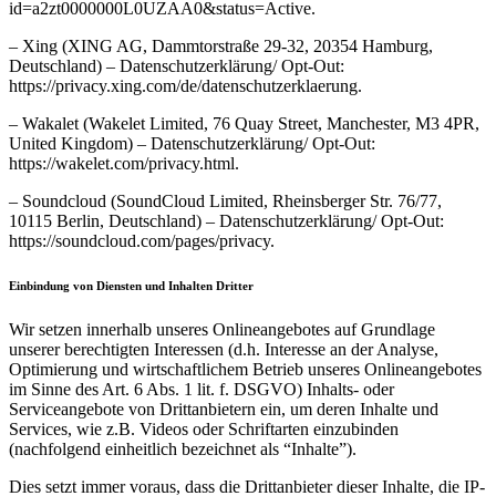
id=a2zt0000000L0UZAA0&status=Active.
– Xing (XING AG, Dammtorstraße 29-32, 20354 Hamburg,
Deutschland) – Datenschutzerklärung/ Opt-Out:
https://privacy.xing.com/de/datenschutzerklaerung.
– Wakalet (Wakelet Limited, 76 Quay Street, Manchester, M3 4PR,
United Kingdom) – Datenschutzerklärung/ Opt-Out:
https://wakelet.com/privacy.html.
– Soundcloud (SoundCloud Limited, Rheinsberger Str. 76/77,
10115 Berlin, Deutschland) – Datenschutzerklärung/ Opt-Out:
https://soundcloud.com/pages/privacy.
Einbindung von Diensten und Inhalten Dritter
Wir setzen innerhalb unseres Onlineangebotes auf Grundlage
unserer berechtigten Interessen (d.h. Interesse an der Analyse,
Optimierung und wirtschaftlichem Betrieb unseres Onlineangebotes
im Sinne des Art. 6 Abs. 1 lit. f. DSGVO) Inhalts- oder
Serviceangebote von Drittanbietern ein, um deren Inhalte und
Services, wie z.B. Videos oder Schriftarten einzubinden
(nachfolgend einheitlich bezeichnet als “Inhalte”).
Dies setzt immer voraus, dass die Drittanbieter dieser Inhalte, die IP-