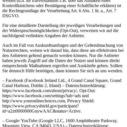
werden (d.h. ihr Einverständnis z.B. über das Anhaken eines
Kontrollkästchens oder Bestätigung einer Schaltfläche erklären) ist
die Rechtsgrundlage der Verarbeitung Art. 6 Abs. 1 lit. a., Art. 7
DSGVO.
Für eine detaillierte Darstellung der jeweiligen Verarbeitungen und
der Widerspruchsmöglichkeiten (Opt-Out), verweisen wir auf die
nachfolgend verlinkten Angaben der Anbieter.
Auch im Fall von Auskunftsanfragen und der Geltendmachung von
Nutzerrechten, weisen wir darauf hin, dass diese am effektivsten bei
den Anbietern geltend gemacht werden können. Nur die Anbieter
haben jeweils Zugriff auf die Daten der Nutzer und können direkt
entsprechende Maßnahmen ergreifen und Auskünfte geben. Sollten
Sie dennoch Hilfe benötigen, dann können Sie sich an uns wenden.
– Facebook (Facebook Ireland Ltd., 4 Grand Canal Square, Grand
Canal Harbour, Dublin 2, Irland) – Datenschutzerklärung:
https://www.facebook.com/about/privacy/, Opt-Out:
https://www.facebook.com/settings?tab=ads und
http://www.youronlinechoices.com, Privacy Shield:
https://www.privacyshield.gov/participant?
id=a2zt0000000GnywAAC&status=Active.
– Google/ YouTube (Google LLC, 1600 Amphitheatre Parkway,
Mountain View, CA 94043, USA) – Datenschutzerklärung: