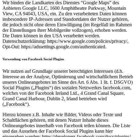
Wir binden die Landkarten des Dienstes “Google Maps” des
Anbieters Google LLC, 1600 Amphitheatre Parkway, Mountain
View, CA 94043, USA, ein. Zu den verarbeiteten Daten können
insbesondere IP-Adressen und Standortdaten der Nutzer gehören,
die jedoch nicht ohne deren Einwilligung (im Regelfall im Rahmen
der Einstellungen ihrer Mobilgeräte vollzogen), erhoben werden.
Die Daten können in den USA verarbeitet werden.
Datenschutzerklärung: https://www.google.com/policies/privacy/,
Opt-Out: https://adssettings.google.com/authenticated.
Verwendung von Facebook Social Plugins
Wir nutzen auf Grundlage unserer berechtigten Interessen (d.h.
Interesse an der Analyse, Optimierung und wirtschaftlichem Betrieb
unseres Onlineangebotes im Sinne des Art. 6 Abs. 1 lit. f. DSGVO)
Social Plugins („Plugins“) des sozialen Netzwerkes facebook.com,
welches von der Facebook Ireland Ltd., 4 Grand Canal Square,
Grand Canal Harbour, Dublin 2, Irland betrieben wird
(„Facebook“).
Hierzu können z.B. Inhalte wie Bilder, Videos oder Texte und
Schaltflächen gehören, mit denen Nutzer Inhalte dieses
Onlineangebotes innerhalb von Facebook teilen können. Die Liste
und das Aussehen der Facebook Social Plugins kann hier
eingesehen werden: https://developers.facebook.com/docs/plugins/.