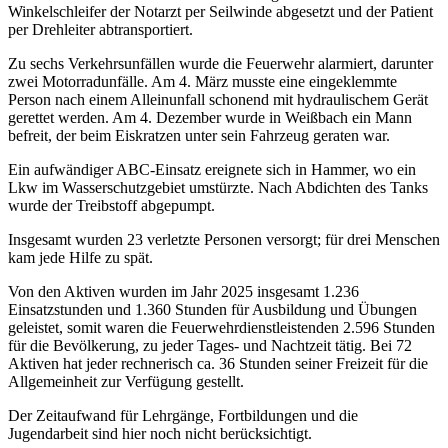
Winkelschleifer der Notarzt per Seilwinde abgesetzt und der Patient
per Drehleiter abtransportiert.
Zu sechs Verkehrsunfällen wurde die Feuerwehr alarmiert, darunter
zwei Motorradunfälle. Am 4. März musste eine eingeklemmte
Person nach einem Alleinunfall schonend mit hydraulischem Gerät
gerettet werden. Am 4. Dezember wurde in Weißbach ein Mann
befreit, der beim Eiskratzen unter sein Fahrzeug geraten war.
Ein aufwändiger ABC‑Einsatz ereignete sich in Hammer, wo ein
Lkw im Wasserschutzgebiet umstürzte. Nach Abdichten des Tanks
wurde der Treibstoff abgepumpt.
Insgesamt wurden 23 verletzte Personen versorgt; für drei Menschen
kam jede Hilfe zu spät.
Von den Aktiven wurden im Jahr 2025 insgesamt 1.236
Einsatzstunden und 1.360 Stunden für Ausbildung und Übungen
geleistet, somit waren die Feuerwehrdienstleistenden 2.596 Stunden
für die Bevölkerung, zu jeder Tages- und Nachtzeit tätig. Bei 72
Aktiven hat jeder rechnerisch ca. 36 Stunden seiner Freizeit für die
Allgemeinheit zur Verfügung gestellt.
Der Zeitaufwand für Lehrgänge, Fortbildungen und die
Jugendarbeit sind hier noch nicht berücksichtigt.