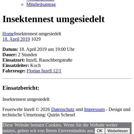
Mitgliedsantrag
Insektennest umgesiedelt
Home
Insektennest umgesiedelt
18. April 2019
1029
Datum:
18. April 2019 um 19:00 Uhr
Dauer:
2 Stunden
Einsatzort:
Inzell, Rauschbergstraße
Einsatzleiter:
Koch
Fahrzeuge:
Florian Inzell 12/1
Einsatzbericht:
Insektennest umgesiedelt
Feuerwehr Inzell © 2026
Datenschutz
und
Impressum
- Design und
technische Umsetzung: Quirin Scheurl
Diese Website benutzt Cookies. Wenn Sie die Website weiter
nutzen, gehen wir von Ihrem Einverständnis aus.
OK
Weiterlesen