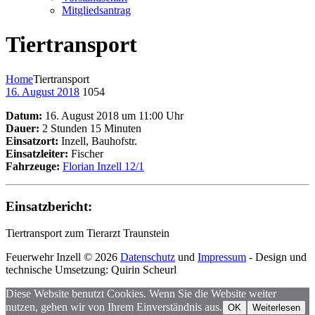
Mitgliedsantrag
Tiertransport
Home
Tiertransport
16. August 2018
1054
Datum:
16. August 2018 um 11:00 Uhr
Dauer:
2 Stunden 15 Minuten
Einsatzort:
Inzell, Bauhofstr.
Einsatzleiter:
Fischer
Fahrzeuge:
Florian Inzell 12/1
Einsatzbericht:
Tiertransport zum Tierarzt Traunstein
Feuerwehr Inzell © 2026
Datenschutz
und
Impressum
- Design und
technische Umsetzung: Quirin Scheurl
Diese Website benutzt Cookies. Wenn Sie die Website weiter
nutzen, gehen wir von Ihrem Einverständnis aus.
OK
Weiterlesen