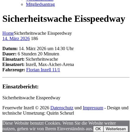
Mitgliedsantrag
Sicherheitswache Eisspeedway
Home
Sicherheitswache Eisspeedway
14. März 2026
186
Datum:
14. März 2026 um 14:30 Uhr
Dauer:
6 Stunden 20 Minuten
Einsatzart:
Sicherheitswache
Einsatzort:
Inzell, Max-Aicher-Arena
Fahrzeuge:
Florian Inzell 11/1
Einsatzbericht:
Sicherheitswache Eisspeedway
Feuerwehr Inzell © 2026
Datenschutz
und
Impressum
- Design und
technische Umsetzung: Quirin Scheurl
Diese Website benutzt Cookies. Wenn Sie die Website weiter
nutzen, gehen wir von Ihrem Einverständnis aus.
OK
Weiterlesen