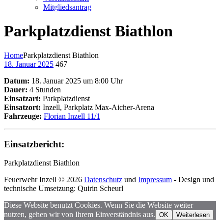
Mitgliedsantrag
Parkplatzdienst Biathlon
Home
Parkplatzdienst Biathlon
18. Januar 2025
467
Datum:
18. Januar 2025 um 8:00 Uhr
Dauer:
4 Stunden
Einsatzart:
Parkplatzdienst
Einsatzort:
Inzell, Parkplatz Max-Aicher-Arena
Fahrzeuge:
Florian Inzell 11/1
Einsatzbericht:
Parkplatzdienst Biathlon
Feuerwehr Inzell © 2026
Datenschutz
und
Impressum
- Design und
technische Umsetzung: Quirin Scheurl
Diese Website benutzt Cookies. Wenn Sie die Website weiter
nutzen, gehen wir von Ihrem Einverständnis aus.
OK
Weiterlesen