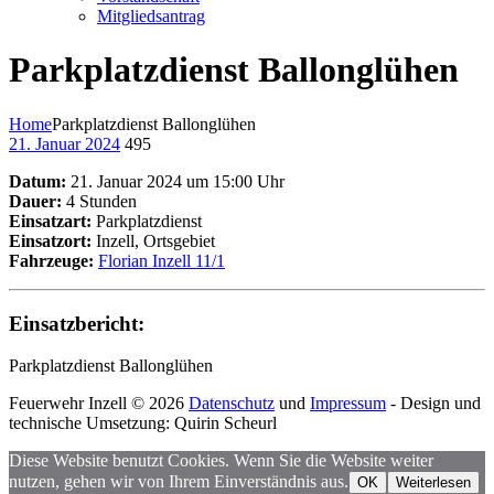
Mitgliedsantrag
Parkplatzdienst Ballonglühen
Home
Parkplatzdienst Ballonglühen
21. Januar 2024
495
Datum:
21. Januar 2024 um 15:00 Uhr
Dauer:
4 Stunden
Einsatzart:
Parkplatzdienst
Einsatzort:
Inzell, Ortsgebiet
Fahrzeuge:
Florian Inzell 11/1
Einsatzbericht:
Parkplatzdienst Ballonglühen
Feuerwehr Inzell © 2026
Datenschutz
und
Impressum
- Design und
technische Umsetzung: Quirin Scheurl
Diese Website benutzt Cookies. Wenn Sie die Website weiter
nutzen, gehen wir von Ihrem Einverständnis aus.
OK
Weiterlesen