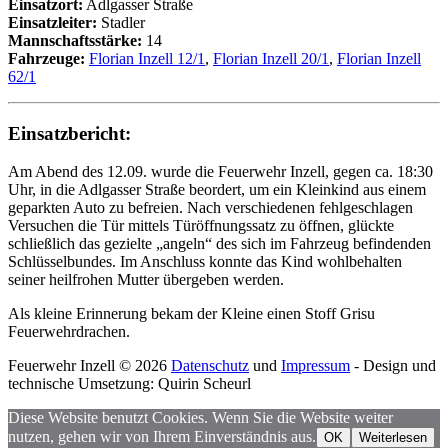
Einsatzort:
Adlgasser Straße
Einsatzleiter:
Stadler
Mannschaftsstärke:
14
Fahrzeuge:
Florian Inzell 12/1
,
Florian Inzell 20/1
,
Florian Inzell
62/1
Einsatzbericht:
Am Abend des 12.09. wurde die Feuerwehr Inzell, gegen ca. 18:30
Uhr, in die Adlgasser Straße beordert, um ein Kleinkind aus einem
geparkten Auto zu befreien. Nach verschiedenen fehlgeschlagen
Versuchen die Tür mittels Türöffnungssatz zu öffnen, glückte
schließlich das gezielte „angeln“ des sich im Fahrzeug befindenden
Schlüsselbundes. Im Anschluss konnte das Kind wohlbehalten
seiner heilfrohen Mutter übergeben werden.
Als kleine Erinnerung bekam der Kleine einen Stoff Grisu
Feuerwehrdrachen.
Feuerwehr Inzell © 2026
Datenschutz
und
Impressum
- Design und
technische Umsetzung: Quirin Scheurl
Diese Website benutzt Cookies. Wenn Sie die Website weiter
nutzen, gehen wir von Ihrem Einverständnis aus.
OK
Weiterlesen