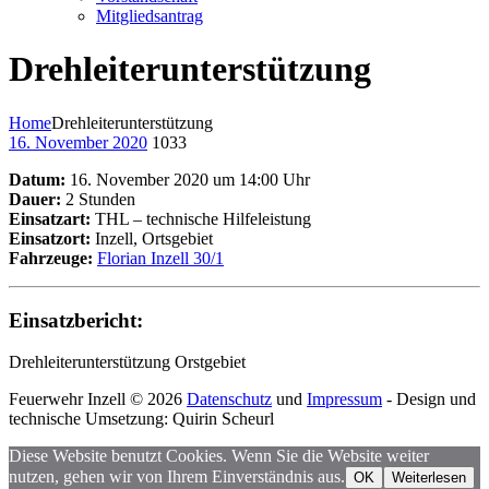
Mitgliedsantrag
Drehleiterunterstützung
Home
Drehleiterunterstützung
16. November 2020
1033
Datum:
16. November 2020 um 14:00 Uhr
Dauer:
2 Stunden
Einsatzart:
THL – technische Hilfeleistung
Einsatzort:
Inzell, Ortsgebiet
Fahrzeuge:
Florian Inzell 30/1
Einsatzbericht:
Drehleiterunterstützung Orstgebiet
Feuerwehr Inzell © 2026
Datenschutz
und
Impressum
- Design und
technische Umsetzung: Quirin Scheurl
Diese Website benutzt Cookies. Wenn Sie die Website weiter
nutzen, gehen wir von Ihrem Einverständnis aus.
OK
Weiterlesen