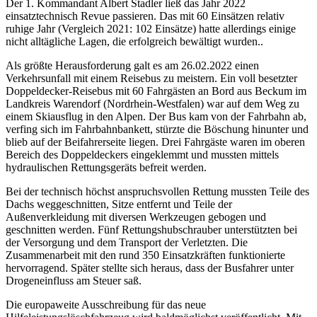
Der 1. Kommandant Albert Stadler ließ das Jahr 2022
einsatztechnisch Revue passieren. Das mit 60 Einsätzen relativ
ruhige Jahr (Vergleich 2021: 102 Einsätze) hatte allerdings einige
nicht alltägliche Lagen, die erfolgreich bewältigt wurden..
Als größte Herausforderung galt es am 26.02.2022 einen
Verkehrsunfall mit einem Reisebus zu meistern. Ein voll besetzter
Doppeldecker-Reisebus mit 60 Fahrgästen an Bord aus Beckum im
Landkreis Warendorf (Nordrhein-Westfalen) war auf dem Weg zu
einem Skiausflug in den Alpen. Der Bus kam von der Fahrbahn ab,
verfing sich im Fahrbahnbankett, stürzte die Böschung hinunter und
blieb auf der Beifahrerseite liegen. Drei Fahrgäste waren im oberen
Bereich des Doppeldeckers eingeklemmt und mussten mittels
hydraulischen Rettungsgeräts befreit werden.
Bei der technisch höchst anspruchsvollen Rettung mussten Teile des
Dachs weggeschnitten, Sitze entfernt und Teile der
Außenverkleidung mit diversen Werkzeugen gebogen und
geschnitten werden. Fünf Rettungshubschrauber unterstützten bei
der Versorgung und dem Transport der Verletzten. Die
Zusammenarbeit mit den rund 350 Einsatzkräften funktionierte
hervorragend. Später stellte sich heraus, dass der Busfahrer unter
Drogeneinfluss am Steuer saß.
Die europaweite Ausschreibung für das neue