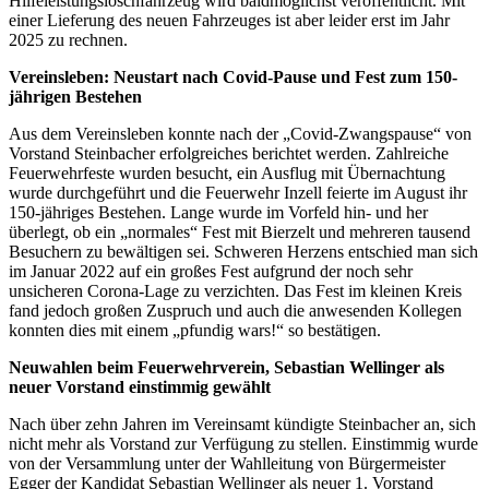
Hilfeleistungslöschfahrzeug wird baldmöglichst veröffentlicht. Mit
einer Lieferung des neuen Fahrzeuges ist aber leider erst im Jahr
2025 zu rechnen.
Vereinsleben: Neustart nach Covid-Pause und Fest zum 150-
jährigen Bestehen
Aus dem Vereinsleben konnte nach der „Covid-Zwangspause“ von
Vorstand Steinbacher erfolgreiches berichtet werden. Zahlreiche
Feuerwehrfeste wurden besucht, ein Ausflug mit Übernachtung
wurde durchgeführt und die Feuerwehr Inzell feierte im August ihr
150-jähriges Bestehen. Lange wurde im Vorfeld hin- und her
überlegt, ob ein „normales“ Fest mit Bierzelt und mehreren tausend
Besuchern zu bewältigen sei. Schweren Herzens entschied man sich
im Januar 2022 auf ein großes Fest aufgrund der noch sehr
unsicheren Corona-Lage zu verzichten. Das Fest im kleinen Kreis
fand jedoch großen Zuspruch und auch die anwesenden Kollegen
konnten dies mit einem „pfundig wars!“ so bestätigen.
Neuwahlen beim Feuerwehrverein, Sebastian Wellinger als
neuer Vorstand einstimmig gewählt
Nach über zehn Jahren im Vereinsamt kündigte Steinbacher an, sich
nicht mehr als Vorstand zur Verfügung zu stellen. Einstimmig wurde
von der Versammlung unter der Wahlleitung von Bürgermeister
Egger der Kandidat Sebastian Wellinger als neuer 1. Vorstand