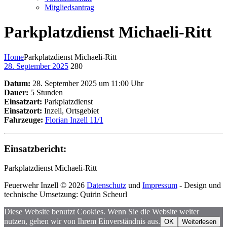
Mitgliedsantrag
Parkplatzdienst Michaeli-Ritt
Home
Parkplatzdienst Michaeli-Ritt
28. September 2025
280
Datum:
28. September 2025 um 11:00 Uhr
Dauer:
5 Stunden
Einsatzart:
Parkplatzdienst
Einsatzort:
Inzell, Ortsgebiet
Fahrzeuge:
Florian Inzell 11/1
Einsatzbericht:
Parkplatzdienst Michaeli-Ritt
Feuerwehr Inzell © 2026
Datenschutz
und
Impressum
- Design und
technische Umsetzung: Quirin Scheurl
Diese Website benutzt Cookies. Wenn Sie die Website weiter
nutzen, gehen wir von Ihrem Einverständnis aus.
OK
Weiterlesen