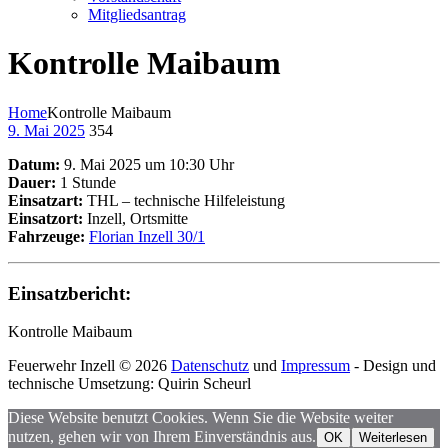
Mitgliedsantrag
Kontrolle Maibaum
Home
Kontrolle Maibaum
9. Mai 2025
354
Datum:
9. Mai 2025 um 10:30 Uhr
Dauer:
1 Stunde
Einsatzart:
THL – technische Hilfeleistung
Einsatzort:
Inzell, Ortsmitte
Fahrzeuge:
Florian Inzell 30/1
Einsatzbericht:
Kontrolle Maibaum
Feuerwehr Inzell © 2026
Datenschutz
und
Impressum
- Design und
technische Umsetzung: Quirin Scheurl
Diese Website benutzt Cookies. Wenn Sie die Website weiter
nutzen, gehen wir von Ihrem Einverständnis aus.
OK
Weiterlesen